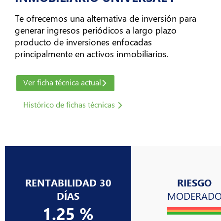
Atención
al
Te ofrecemos una alternativa de inversión para
Cliente
generar ingresos periódicos a largo plazo
arrow_forward_ios
producto de inversiones enfocadas
principalmente en activos inmobiliarios.
Sobre
Nosotros
Ver ficha técnica actual
arrow_forward_ios
Histórico de fichas técnicas
Nuestros
Sitios
arrow_forward_ios
RENTABILIDAD 30
RIESGO
DÍAS
MODERAD
1.25 %