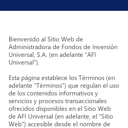
Atención
al
Cliente
arrow_forward_ios
Bienvenido al Sitio Web de
Sobre
Nosotros
Administradora de Fondos de Inversión
arrow_forward_ios
Universal, S.A. (en adelante “AFI
Universal”).
Nuestros
Sitios
Esta página establece los Términos (en
arrow_forward_ios
adelante “Términos”) que regulan el uso
de los contenidos informativos y
servicios y procesos transaccionales
ofrecidos disponibles en el Sitio Web
de AFI Universal (en adelante, el “Sitio
Web”) accesible desde el nombre de